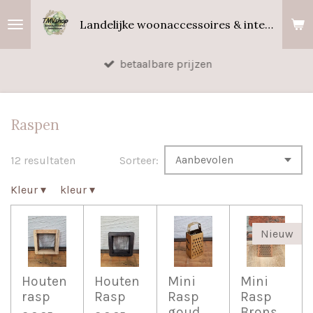
Ga
Landelijke woonaccessoires & interieurgeuren
direct
naar
betaalbare prijzen
de
hoofdinhoud
Raspen
12 resultaten
Sorteer:
Kleur
▾
kleur
▾
Nieuw
Houten
Houten
Mini
Mini
rasp
Rasp
Rasp
Rasp
goud
Brons