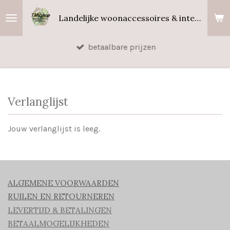
Ga
Landelijke woonaccessoires & interieurgeuren
direct
naar
betaalbare prijzen
de
hoofdinhoud
Verlanglijst
Jouw verlanglijst is leeg.
ALGEMENE VOORWAARDEN
RUILEN EN RETOURNEREN
LEVERTIJD & BETALINGEN
BETAALMOGELIJKHEDEN