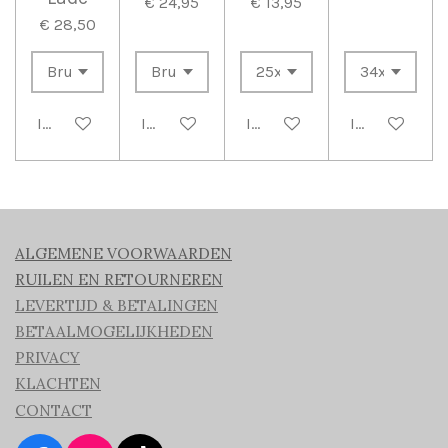
€ 24,95
€ 13,95
€ 28,50
In winkelwagen
In winkelwagen
In winkelwagen
In winkelwag
ALGEMENE VOORWAARDEN
RUILEN EN RETOURNEREN
LEVERTIJD & BETALINGEN
BETAALMOGELIJKHEDEN
PRIVACY
KLACHTEN
CONTACT