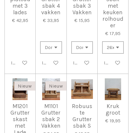
met 3
sbak 4
sbak 3
met
lades
vakken
Vakken
keuken
rolhoud
€ 42,95
€ 33,95
€ 15,95
er
€ 17,95
In winkelwagen
In winkelwagen
In winkelwagen
In winkelwag
Nieuw
Nieuw
M1201
M1101
Robuus
Kruk
Grutter
Grutter
te
groot
skast
sbak 2
Grutter
€ 19,95
met
Vakken
sbak S
Lade