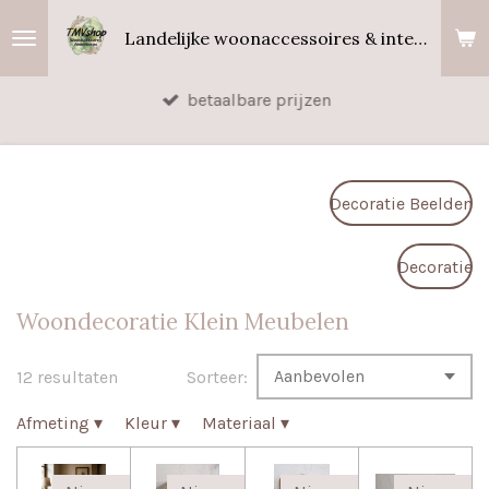
Ga
Landelijke woonaccessoires & interieurgeuren
direct
naar
betaalbare prijzen
de
hoofdinhoud
Decoratie Beelden
Decoratie
Woondecoratie Klein Meubelen
12 resultaten
Sorteer:
Afmeting
▾
Kleur
▾
Materiaal
▾