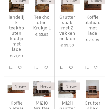
Nieuw
Nieuw
Nieuw
Nieuw
landelij
Teakho
Grutter
Koffie
k
uten
sbak
plateau
teakho
Krukje L
met 2
met
uten
vakken
lade
€ 25,95
kastje
en lade
€ 34,95
met
€ 39,50
lade
€ 71,50
In winkelwagen
In winkelwagen
In winkelwagen
In winkelwag
Nieuw
Nieuw
Nieuw
Koffie
M1210
M1211
Grutter
plateau
Grutter
Grutter
sbak