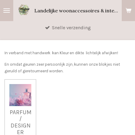
Ga
Landelijke woonaccessoires & interieurgeuren
direct
naar
Snelle verzending
de
hoofdinhoud
In verband met handwerk kan Kleur en dikte lichtelijk afwijken!
En omdat geuren zeer persoonlijk zijn, kunnen onze blokjes niet
geruild of geretourneerd worden.
PARFUM
/
DESIGN
ER