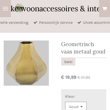
Ga
elijke woonaccessoires & interi
direct
naar
nelle verzending
Persoonlijk service
Uniek assortim
de
hoofdinhoud
Geometrisch
vaas metaal goud
Sale!
€ 19,99
€ 21,95
Kleur