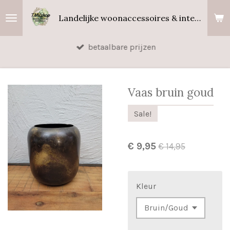
Ga
Landelijke woonaccessoires & interieurgeuren
direct
naar
betaalbare prijzen
de
hoofdinhoud
Vaas bruin goud
Sale!
€ 9,95
€ 14,95
Kleur