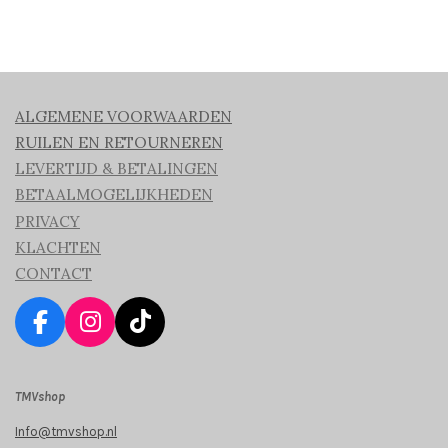
ALGEMENE VOORWAARDEN
RUILEN EN RETOURNEREN
LEVERTIJD & BETALINGEN
BETAALMOGELIJKHEDEN
PRIVACY
KLACHTEN
CONTACT
F
I
T
a
n
i
c
s
k
TMVshop
e
t
T
b
a
o
Info@tmvshop.nl