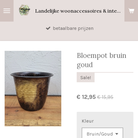
Ga
Landelijke woonaccessoires & interieurgeuren
direct
naar
betaalbare prijzen
de
hoofdinhoud
Bloempot bruin
goud
Sale!
€ 12,95
€ 15,95
Kleur