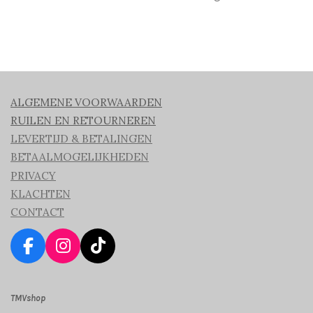
ALGEMENE VOORWAARDEN
RUILEN EN RETOURNEREN
LEVERTIJD & BETALINGEN
BETAALMOGELIJKHEDEN
PRIVACY
KLACHTEN
CONTACT
F
I
T
a
n
i
c
s
k
TMVshop
e
t
T