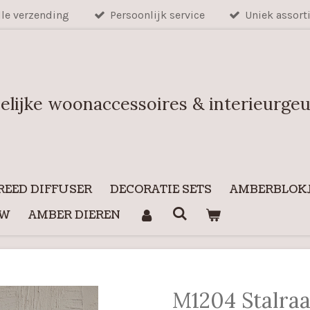
lle verzending
Persoonlijk service
Uniek assort
elijke woonaccessoires & interieurge
REED DIFFUSER
DECORATIE SETS
AMBERBLOKJ
UW
AMBER DIEREN
M1204 Stalra