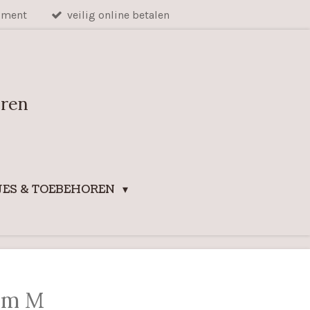
iment
veilig online betalen
uren
ES & TOEBEHOREN
am M