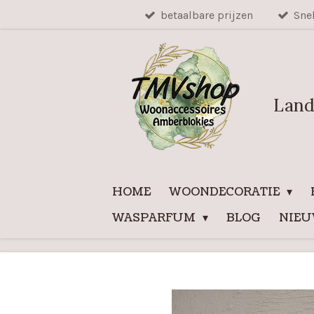
betaalbare prijzen
Sne
Ga
direct
naar
de
hoofdinhoud
Land
HOME
WOONDECORATIE
WASPARFUM
BLOG
NIE