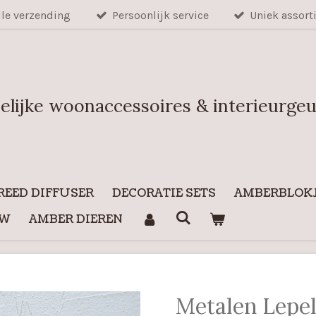
lle verzending
Persoonlijk service
Uniek assort
elijke woonaccessoires & interieurge
REED DIFFUSER
DECORATIE SETS
AMBERBLOKJ
UW
AMBER DIEREN
Metalen Lepel