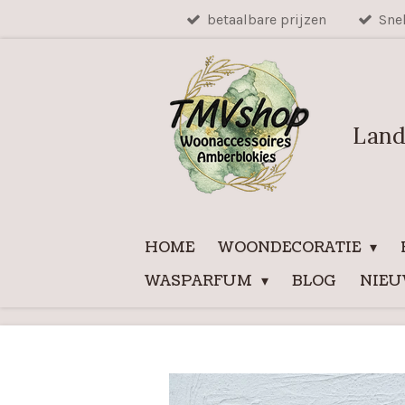
betaalbare prijzen
Sne
Ga
direct
naar
de
hoofdinhoud
Land
HOME
WOONDECORATIE
WASPARFUM
BLOG
NIE