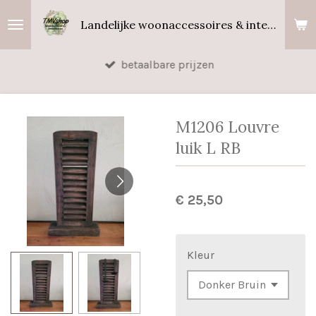
Ga
Landelijke woonaccessoires & interieurgeuren
direct
naar
betaalbare prijzen
de
hoofdinhoud
M1206 Louvre
luik L RB
€ 25,50
Kleur