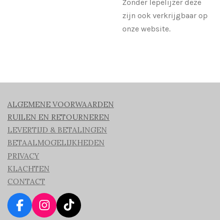
Zonder lepelijzer deze
zijn ook verkrijgbaar op
onze website.
ALGEMENE VOORWAARDEN
RUILEN EN RETOURNEREN
LEVERTIJD & BETALINGEN
BETAALMOGELIJKHEDEN
PRIVACY
KLACHTEN
CONTACT
F
I
T