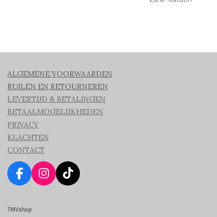
ALGEMENE VOORWAARDEN
RUILEN EN RETOURNEREN
LEVERTIJD & BETALINGEN
BETAALMOGELIJKHEDEN
PRIVACY
KLACHTEN
CONTACT
F
I
T
a
n
i
c
s
k
TMVshop
e
t
T