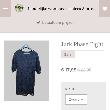
Ga
Landelijke woonaccessoires & interieurgeuren
direct
naar
betaalbare prijzen
de
hoofdinhoud
Jurk Phase Eight
Sale!
€ 17,95
€ 22,95
kleur