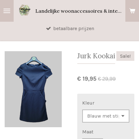
Ga
Landelijke woonaccessoires & interieurgeuren
direct
naar
betaalbare prijzen
de
hoofdinhoud
Jurk Kookai
Sale!
€ 19,95
€ 29,99
Kleur
Maat