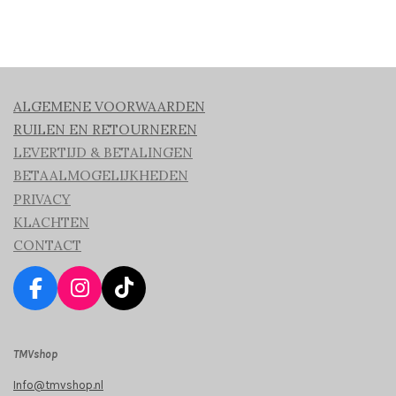
ALGEMENE VOORWAARDEN
RUILEN EN RETOURNEREN
LEVERTIJD & BETALINGEN
BETAALMOGELIJKHEDEN
PRIVACY
KLACHTEN
CONTACT
F
I
T
a
n
i
c
s
k
TMVshop
e
t
T
b
a
o
Info@tmvshop.nl