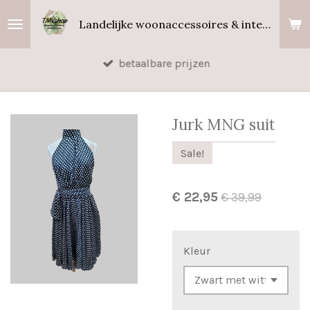
Ga
Landelijke woonaccessoires & interieurgeuren
direct
naar
betaalbare prijzen
de
hoofdinhoud
Jurk MNG suit
Sale!
€ 22,95
€ 39,99
Kleur