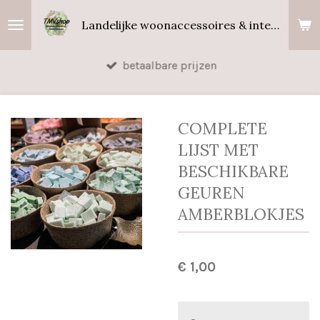
Ga
Landelijke woonaccessoires & interieurgeuren
direct
naar
betaalbare prijzen
de
hoofdinhoud
COMPLETE
LIJST MET
BESCHIKBARE
GEUREN
AMBERBLOKJES
€ 1,00