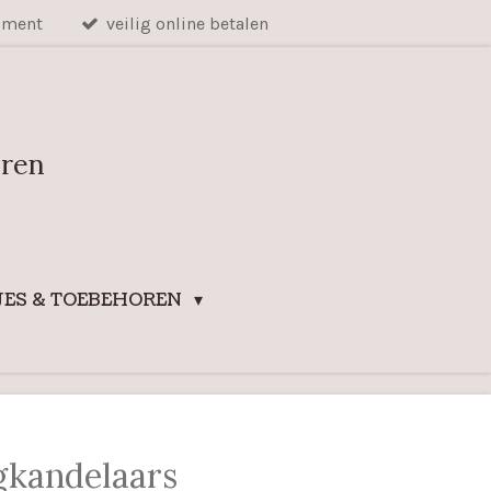
iment
veilig online betalen
uren
ES & TOEBEHOREN
gkandelaars