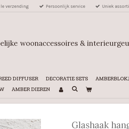
lle verzending
Persoonlijk service
Uniek assort
elijke woonaccessoires & interieurge
REED DIFFUSER
DECORATIE SETS
AMBERBLOKJ
UW
AMBER DIEREN
Glashaak han