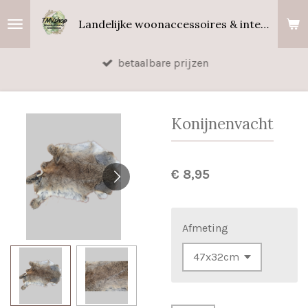
Ga
Landelijke woonaccessoires & interieurgeuren
direct
naar
betaalbare prijzen
de
hoofdinhoud
Konijnenvacht
€ 8,95
Afmeting