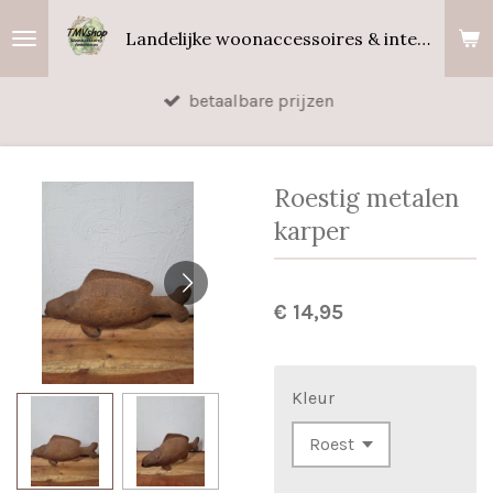
Ga
Landelijke woonaccessoires & interieurgeuren
direct
naar
betaalbare prijzen
de
hoofdinhoud
Roestig metalen
karper
€ 14,95
Kleur