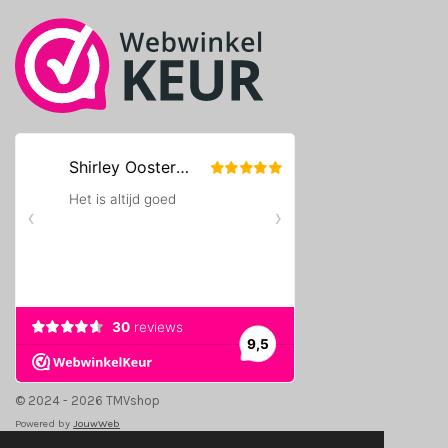
k
a
m
© 2024 - 2026 TMVshop
Powered by
JouwWeb