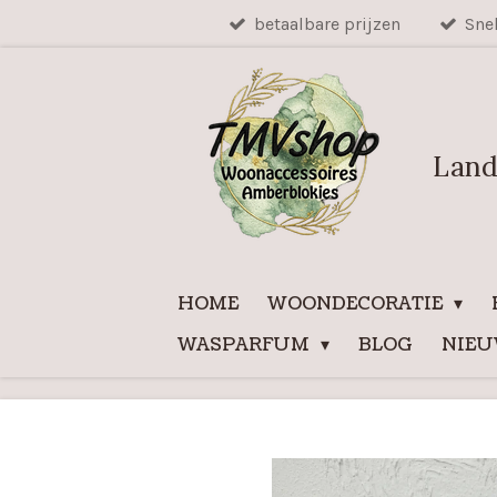
betaalbare prijzen
Sne
Ga
direct
naar
de
hoofdinhoud
Land
HOME
WOONDECORATIE
WASPARFUM
BLOG
NIE