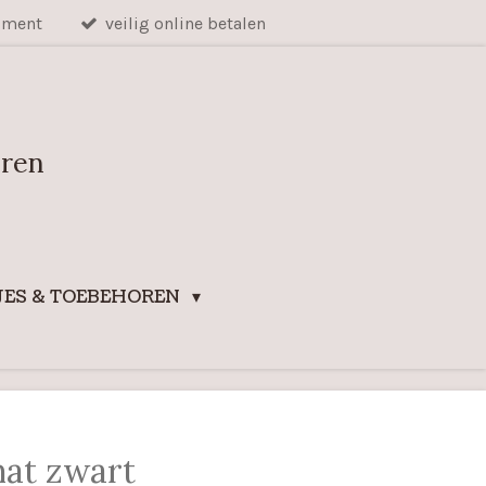
iment
veilig online betalen
uren
ES & TOEBEHOREN
mat zwart