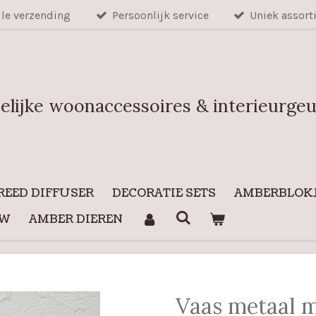
lle verzending
Persoonlijk service
Uniek assort
elijke woonaccessoires & interieurge
REED DIFFUSER
DECORATIE SETS
AMBERBLOKJ
UW
AMBER DIEREN
Vaas metaal 