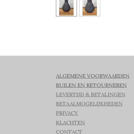
ALGEMENE VOORWAARDEN
RUILEN EN RETOURNEREN
LEVERTIJD & BETALINGEN
BETAALMOGELIJKHEDEN
PRIVACY
KLACHTEN
CONTACT