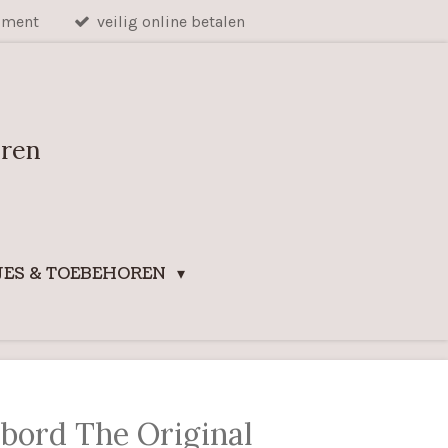
iment
veilig online betalen
uren
ES & TOEBEHOREN
bord The Original