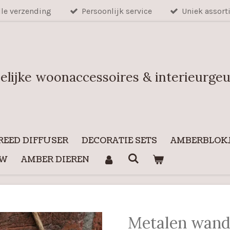
lle verzending
Persoonlijk service
Uniek assort
elijke woonaccessoires & interieurge
REED DIFFUSER
DECORATIE SETS
AMBERBLOKJ
UW
AMBER DIEREN
Metalen wand