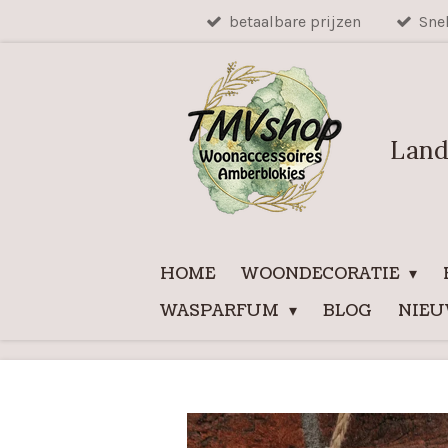
betaalbare prijzen
Sne
Ga
direct
naar
de
hoofdinhoud
Land
HOME
WOONDECORATIE
WASPARFUM
BLOG
NIE