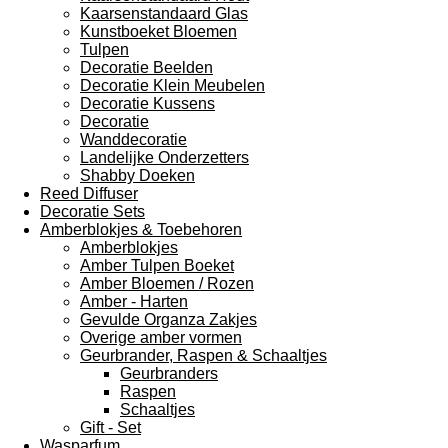
Kaarsenstandaard Glas
Kunstboeket Bloemen
Tulpen
Decoratie Beelden
Decoratie Klein Meubelen
Decoratie Kussens
Decoratie
Wanddecoratie
Landelijke Onderzetters
Shabby Doeken
Reed Diffuser
Decoratie Sets
Amberblokjes & Toebehoren
Amberblokjes
Amber Tulpen Boeket
Amber Bloemen / Rozen
Amber - Harten
Gevulde Organza Zakjes
Overige amber vormen
Geurbrander, Raspen & Schaaltjes
Geurbranders
Raspen
Schaaltjes
Gift - Set
Wasparfum