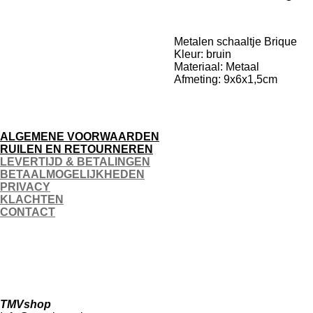
Metalen schaaltje Brique
Kleur: bruin
Materiaal: Metaal
Afmeting:
9x6x1,5cm
ALGEMENE VOORWAARDEN
RUILEN EN RETOURNEREN
LEVERTIJD & BETALINGEN
BETAALMOGELIJKHEDEN
PRIVACY
KLACHTEN
CONTACT
F
I
T
a
n
i
c
s
k
e
t
T
TMVshop