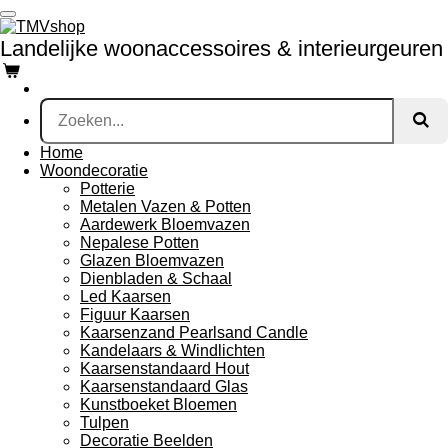
Ga
direct
Landelijke woonaccessoires & interieurgeuren
naar
de
hoofdinhoud
Home
Woondecoratie
Potterie
Metalen Vazen & Potten
Aardewerk Bloemvazen
Nepalese Potten
Glazen Bloemvazen
Dienbladen & Schaal
Led Kaarsen
Figuur Kaarsen
Kaarsenzand Pearlsand Candle
Kandelaars & Windlichten
Kaarsenstandaard Hout
Kaarsenstandaard Glas
Kunstboeket Bloemen
Tulpen
Decoratie Beelden