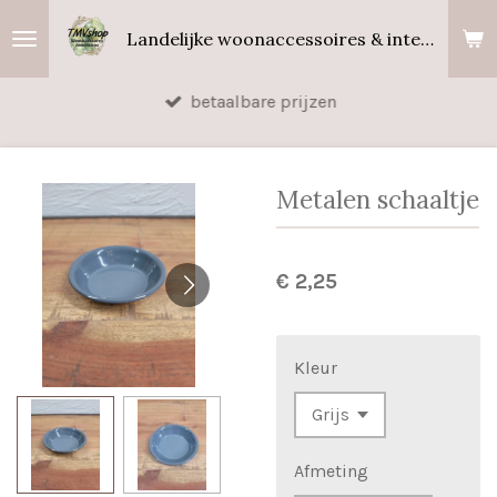
Ga
Landelijke woonaccessoires & interieurgeuren
direct
naar
betaalbare prijzen
de
hoofdinhoud
Metalen schaaltje
€ 2,25
Kleur
Afmeting