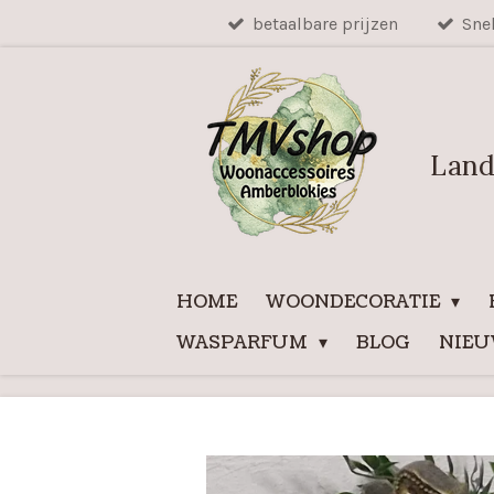
betaalbare prijzen
Sne
Ga
direct
naar
de
hoofdinhoud
Land
HOME
WOONDECORATIE
WASPARFUM
BLOG
NIE