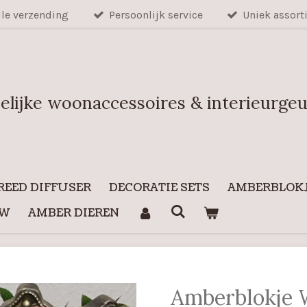
lle verzending
Persoonlijk service
Uniek assort
elijke woonaccessoires & interieurge
REED DIFFUSER
DECORATIE SETS
AMBERBLOKJ
UW
AMBER DIEREN
Amberblokje 