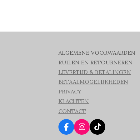
ALGEMENE VOORWAARDEN
RUILEN EN RETOURNEREN
LEVERTIJD & BETALINGEN
BETAALMOGELIJKHEDEN
PRIVACY
KLACHTEN
CONTACT
F
I
T
a
n
i