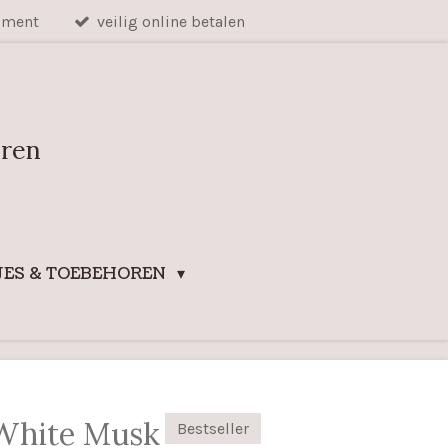
iment
veilig online betalen
uren
ES & TOEBEHOREN
White Musk
Bestseller