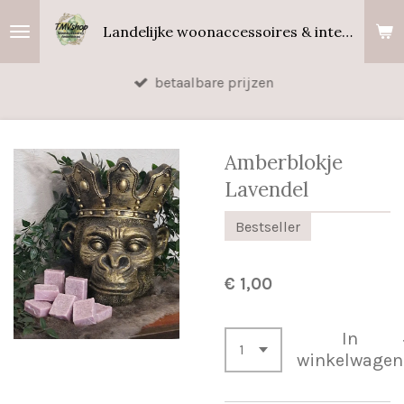
Ga
Landelijke woonaccessoires & interieurgeuren
direct
naar
betaalbare prijzen
de
hoofdinhoud
Amberblokje
Lavendel
Bestseller
€ 1,00
In
winkelwagen