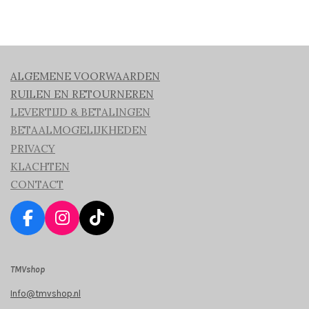
ALGEMENE VOORWAARDEN
RUILEN EN RETOURNEREN
LEVERTIJD & BETALINGEN
BETAALMOGELIJKHEDEN
PRIVACY
KLACHTEN
CONTACT
F
I
T
a
n
i
c
s
k
TMVshop
e
t
T
b
a
o
Info@tmvshop.nl
o
g
k