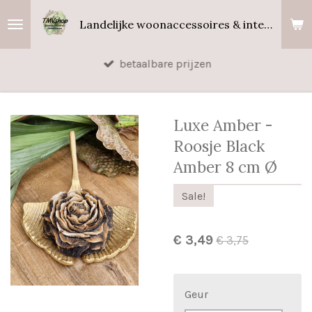
Ga
Landelijke woonaccessoires & interieurgeuren
direct
naar
betaalbare prijzen
de
hoofdinhoud
Luxe Amber -
Roosje Black
Amber 8 cm Ø
Sale!
€ 3,49
€ 3,75
Geur