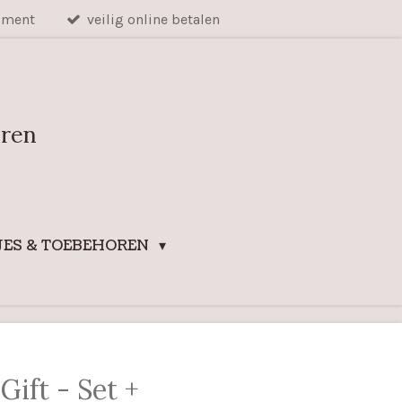
iment
veilig online betalen
uren
ES & TOEBEHOREN
ift - Set +