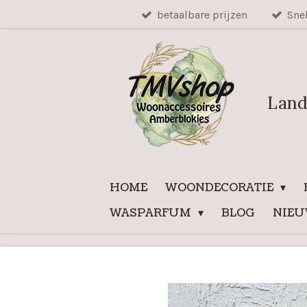
betaalbare prijzen
Sne
Ga
direct
naar
de
hoofdinhoud
Land
HOME
WOONDECORATIE
WASPARFUM
BLOG
NIE