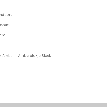
andbord
0x2cm
4cm
ck Amber + Amberblokje Black