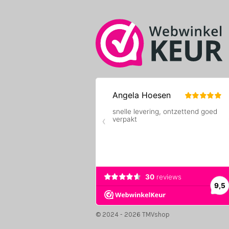
k
a
m
© 2024 - 2026 TMVshop