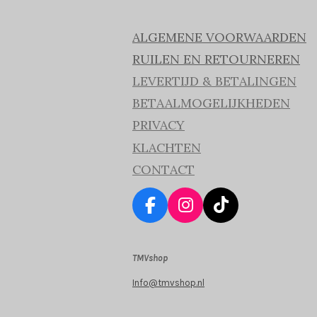
ALGEMENE VOORWAARDEN
RUILEN EN RETOURNEREN
LEVERTIJD & BETALINGEN
BETAALMOGELIJKHEDEN
PRIVACY
KLACHTEN
CONTACT
F
I
T
a
n
i
c
s
k
TMVshop
e
t
T
b
a
o
Info@tmvshop.nl
o
g
k
o
r