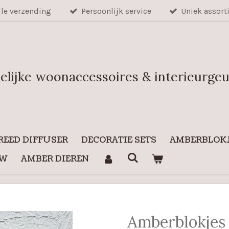
lle verzending
Persoonlijk service
Uniek assort
elijke woonaccessoires & interieurge
REED DIFFUSER
DECORATIE SETS
AMBERBLOKJ
UW
AMBER DIEREN
Amberblokjes G