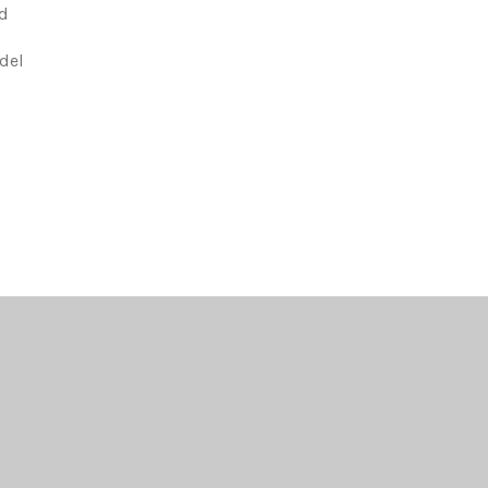
ud
del