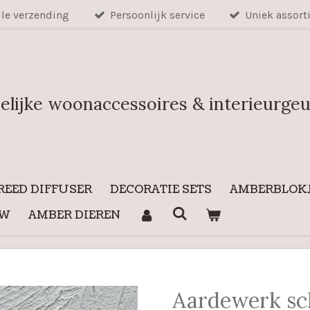
lle verzending
Persoonlijk service
Uniek assort
elijke woonaccessoires & interieurge
REED DIFFUSER
DECORATIE SETS
AMBERBLOKJ
UW
AMBER DIEREN
Aardewerk sch