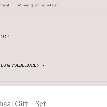
iment
veilig online betalen
uren
ES & TOEBEHOREN
aal Gift - Set