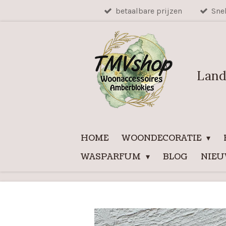
betaalbare prijzen
Sne
Ga
direct
naar
de
hoofdinhoud
Land
HOME
WOONDECORATIE
WASPARFUM
BLOG
NIE