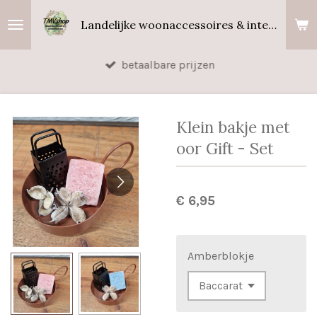
Ga
Landelijke woonaccessoires & interieurgeuren
direct
naar
betaalbare prijzen
de
hoofdinhoud
Klein bakje met
oor Gift - Set
€ 6,95
Amberblokje