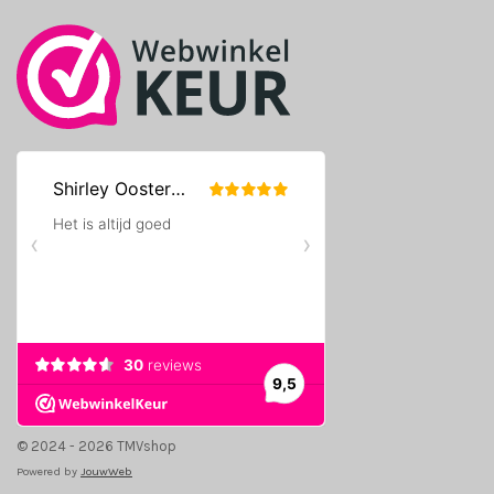
k
a
m
© 2024 - 2026 TMVshop
Powered by
JouwWeb