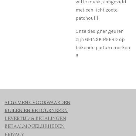
witte musk, aangevuld
met een licht zoete
patchoulli.
Onze designer geuren
zijn GEINSPIREERD op
bekende parfum merken
!!
ALGEMENE VOORWAARDEN
RUILEN EN RETOURNEREN
LEVERTIJD & BETALINGEN
BETAALMOGELIJKHEDEN
PRIVACY