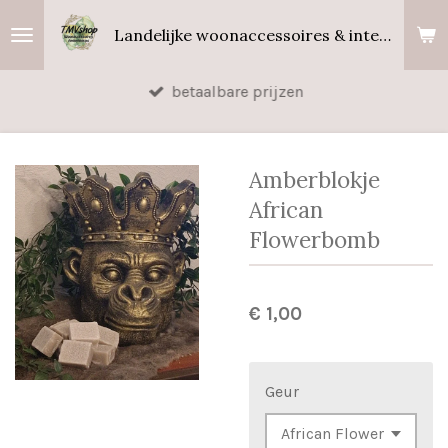
Ga
Landelijke woonaccessoires & interieurgeuren
direct
naar
betaalbare prijzen
de
hoofdinhoud
Amberblokje
African
Flowerbomb
€ 1,00
Geur