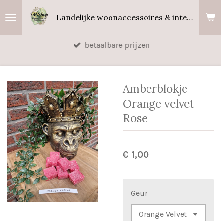
Ga
Landelijke woonaccessoires & interieurgeuren
direct
naar
betaalbare prijzen
de
hoofdinhoud
Amberblokje
Orange velvet
Rose
€ 1,00
Geur