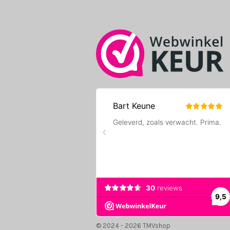
o
r
k
a
m
© 2024 - 2026 TMVshop