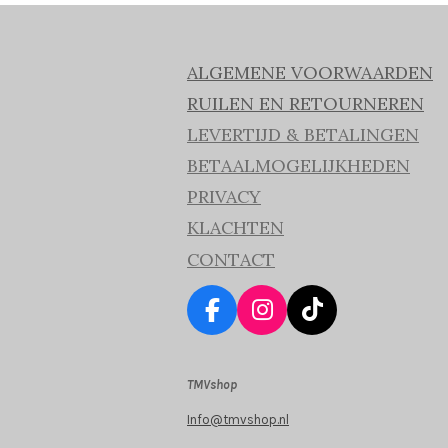
ALGEMENE VOORWAARDEN
RUILEN EN RETOURNEREN
LEVERTIJD & BETALINGEN
BETAALMOGELIJKHEDEN
PRIVACY
KLACHTEN
CONTACT
F
I
T
a
n
i
c
s
k
TMVshop
e
t
T
b
a
o
Info@tmvshop.nl
o
g
k