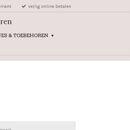
iment
veilig online betalen
uren
ES & TOEBEHOREN
eriaal