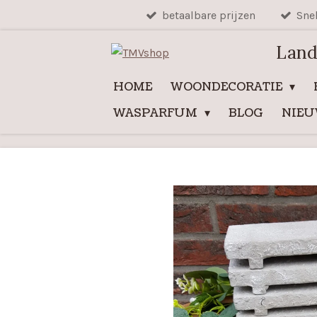
betaalbare prijzen
Sne
Ga
direct
Land
naar
de
HOME
WOONDECORATIE
hoofdinhoud
WASPARFUM
BLOG
NIE