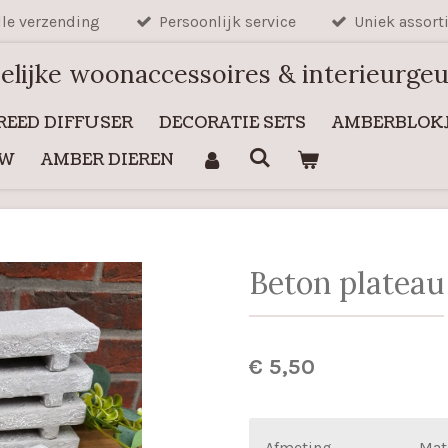
lle verzending
Persoonlijk service
Uniek assort
elijke woonaccessoires & interieurge
REED DIFFUSER
DECORATIE SETS
AMBERBLOKJ
UW
AMBER DIEREN
Beton plateau
€ 5,50
Afmeting
Mat