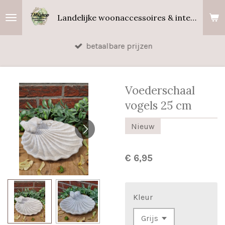
Ga
Landelijke woonaccessoires & interieurgeuren
direct
naar
betaalbare prijzen
de
hoofdinhoud
Voederschaal
vogels 25 cm
Nieuw
€ 6,95
Kleur