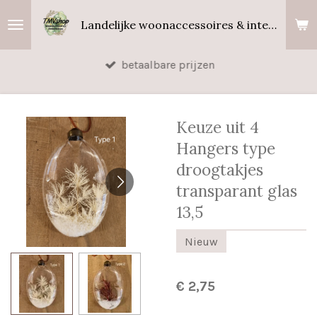
Ga
Landelijke woonaccessoires & interieurgeuren
direct
naar
betaalbare prijzen
de
hoofdinhoud
Keuze uit 4
Hangers type
droogtakjes
transparant glas
13,5
Nieuw
€ 2,75