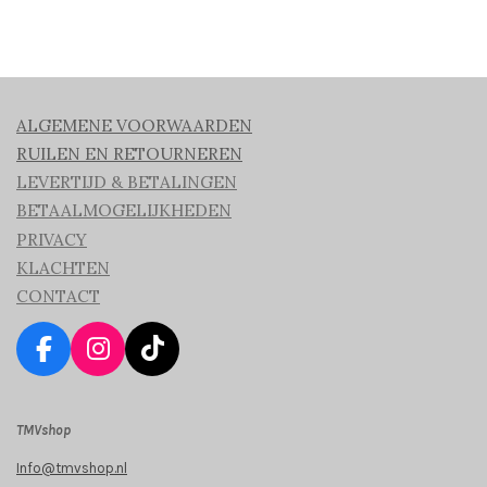
ALGEMENE VOORWAARDEN
RUILEN EN RETOURNEREN
LEVERTIJD & BETALINGEN
BETAALMOGELIJKHEDEN
PRIVACY
KLACHTEN
CONTACT
F
I
T
a
n
i
c
s
k
TMVshop
e
t
T
b
a
o
Info@tmvshop.nl