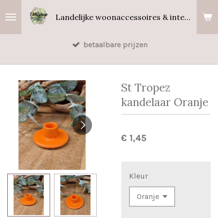
Ga
Landelijke woonaccessoires & interieurgeuren
direct
naar
betaalbare prijzen
de
hoofdinhoud
St Tropez
kandelaar Oranje
€ 1,45
Kleur