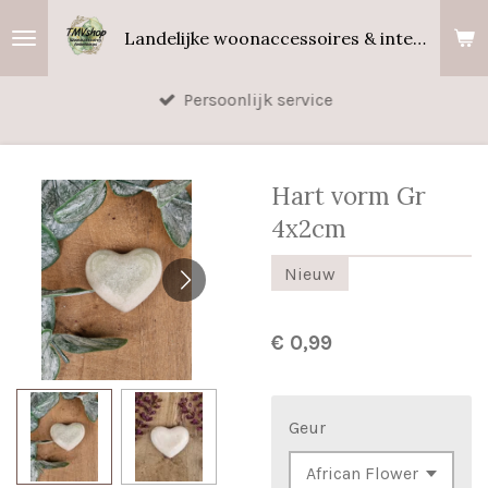
Ga
Landelijke woonaccessoires & interieurgeuren
direct
naar
Persoonlijk service
de
hoofdinhoud
Hart vorm Gr
4x2cm
Nieuw
€ 0,99
Geur