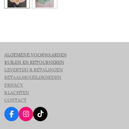
ALGEMENE VOORWAARDEN
RUILEN EN RETOURNEREN
LEVERTIJD & BETALINGEN
BETAALMOGELIJKHEDEN
PRIVACY
KLACHTEN
CONTACT
F
I
T
a
n
i