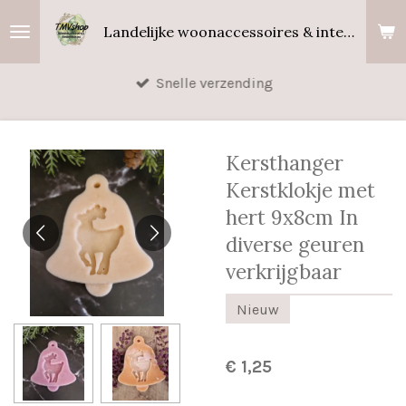
Ga
Landelijke woonaccessoires & interieurgeuren
direct
naar
Snelle verzending
de
hoofdinhoud
Kersthanger
Kerstklokje met
hert 9x8cm In
diverse geuren
verkrijgbaar
Nieuw
€ 1,25