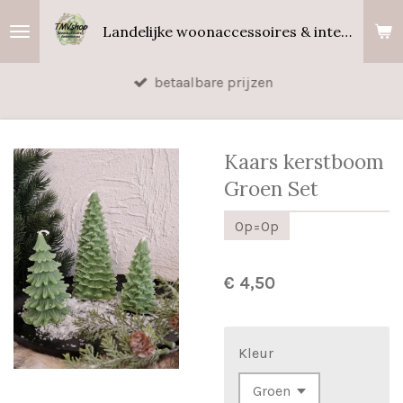
Ga
Landelijke woonaccessoires & interieurgeuren
direct
naar
betaalbare prijzen
de
hoofdinhoud
Kaars kerstboom
Groen Set
Op=Op
€ 4,50
Kleur