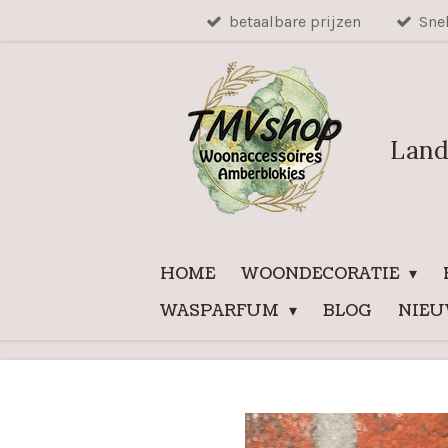
betaalbare prijzen
Sne
Ga
direct
naar
de
hoofdinhoud
Land
HOME
WOONDECORATIE
WASPARFUM
BLOG
NIE