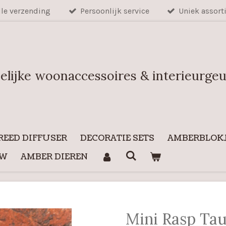
lle verzending
Persoonlijk service
Uniek assort
elijke woonaccessoires & interieurge
REED DIFFUSER
DECORATIE SETS
AMBERBLOKJ
UW
AMBER DIEREN
Mini Rasp Ta