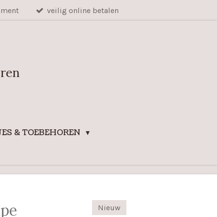
iment
veilig online betalen
uren
ES & TOEBEHOREN
upe
Nieuw