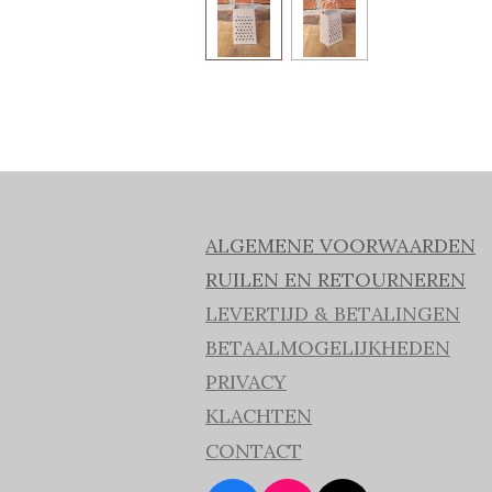
ALGEMENE VOORWAARDEN
RUILEN EN RETOURNEREN
LEVERTIJD & BETALINGEN
BETAALMOGELIJKHEDEN
PRIVACY
KLACHTEN
CONTACT