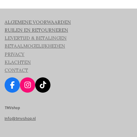
ALGEMENE VOORWAARDEN
RUILEN EN RETOURNEREN
LEVERTIJD & BETALINGEN
BETAALMOGELIJKHEDEN
PRIVACY
KLACHTEN
CONTACT
F
I
T
a
n
i
c
s
k
TMVshop
e
t
T
b
a
o
Info@tmvshop.nl
o
g
k
o
r