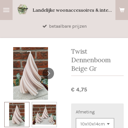
Ga
Landelijke woonaccessoires & interieurgeuren
direct
naar
betaalbare prijzen
de
hoofdinhoud
Twist
Dennenboom
Beige Gr
€ 4,75
Afmeting