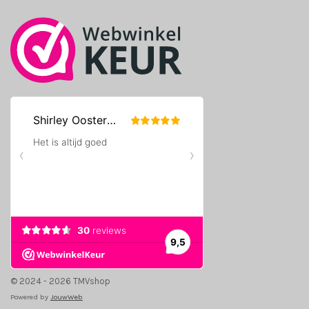
k
a
m
© 2024 - 2026 TMVshop
Powered by
JouwWeb