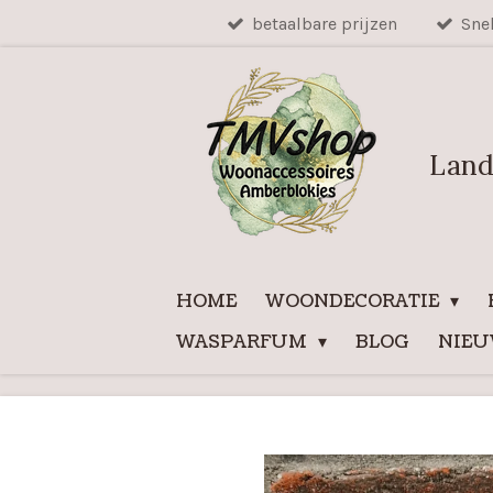
betaalbare prijzen
Sne
Ga
direct
naar
de
hoofdinhoud
Land
HOME
WOONDECORATIE
WASPARFUM
BLOG
NIE