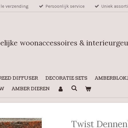
lle verzending
Persoonlijk service
Uniek assort
elijke woonaccessoires & interieurge
REED DIFFUSER
DECORATIE SETS
AMBERBLOKJ
UW
AMBER DIEREN
Twist Denne