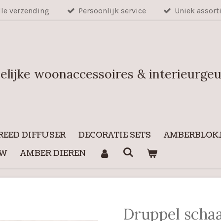
lle verzending
Persoonlijk service
Uniek assort
elijke woonaccessoires & interieurge
REED DIFFUSER
DECORATIE SETS
AMBERBLOKJ
UW
AMBER DIEREN
Druppel schaa