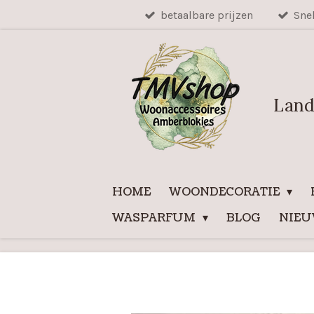
betaalbare prijzen
Sne
Ga
direct
naar
de
hoofdinhoud
Land
HOME
WOONDECORATIE
WASPARFUM
BLOG
NIE