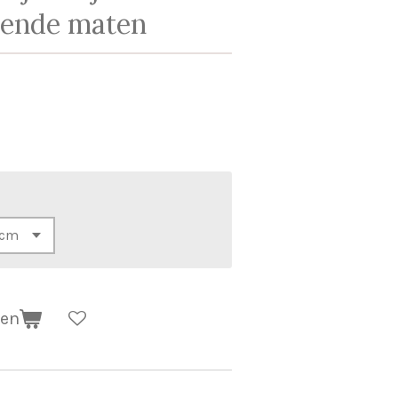
lende maten
gen