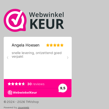
k
a
m
© 2024 - 2026 TMVshop
Powered by
JouwWeb