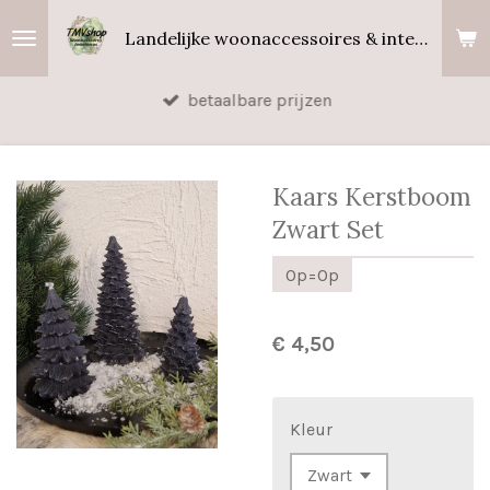
Ga
Landelijke woonaccessoires & interieurgeuren
direct
naar
betaalbare prijzen
de
hoofdinhoud
Kaars Kerstboom
Zwart Set
Op=Op
€ 4,50
Kleur