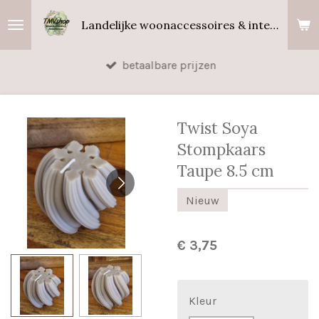
Ga
Landelijke woonaccessoires & interieurgeuren
direct
naar
betaalbare prijzen
de
hoofdinhoud
Twist Soya
Stompkaars
Taupe 8.5 cm
Nieuw
€ 3,75
Kleur