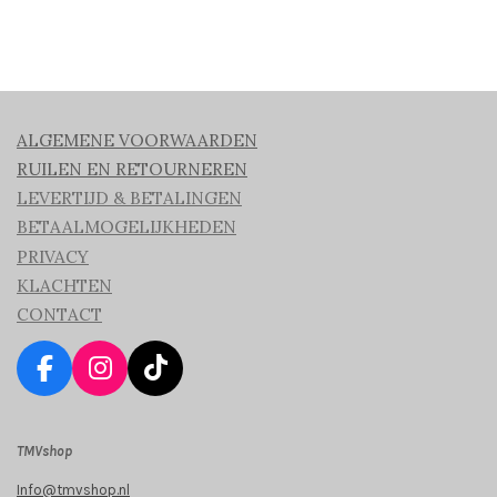
ALGEMENE VOORWAARDEN
RUILEN EN RETOURNEREN
LEVERTIJD & BETALINGEN
BETAALMOGELIJKHEDEN
PRIVACY
KLACHTEN
CONTACT
F
I
T
a
n
i
c
s
k
TMVshop
e
t
T
b
a
o
Info@tmvshop.nl