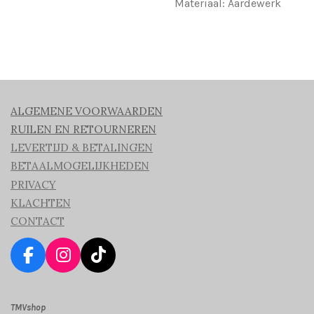
Materiaal: Aardewerk
ALGEMENE VOORWAARDEN
RUILEN EN RETOURNEREN
LEVERTIJD & BETALINGEN
BETAALMOGELIJKHEDEN
PRIVACY
KLACHTEN
CONTACT
F
I
T
a
n
i
c
s
k
TMVshop
e
t
T