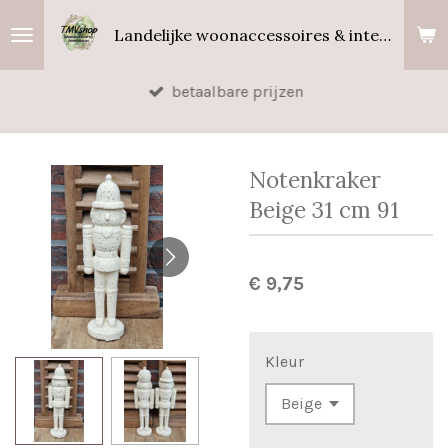
Ga
Landelijke woonaccessoires & interieurgeuren
direct
naar
betaalbare prijzen
de
hoofdinhoud
Notenkraker
Beige 31 cm 91
€ 9,75
Kleur