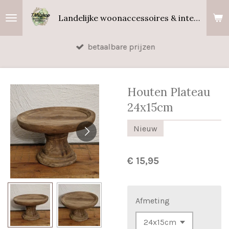
Ga
Landelijke woonaccessoires & interieurgeuren
direct
naar
betaalbare prijzen
de
hoofdinhoud
Houten Plateau
24x15cm
Nieuw
€ 15,95
Afmeting