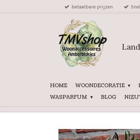
betaalbare prijzen
Sne
Ga
direct
naar
de
hoofdinhoud
Land
HOME
WOONDECORATIE
WASPARFUM
BLOG
NIE