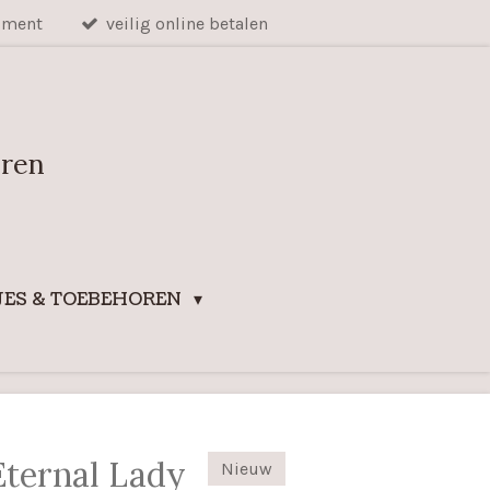
iment
veilig online betalen
uren
ES & TOEBEHOREN
Eternal Lady
Nieuw