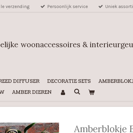
lle verzending
Persoonlijk service
Uniek assort
elijke woonaccessoires & interieurge
REED DIFFUSER
DECORATIE SETS
AMBERBLOKJ
UW
AMBER DIEREN
Amberblokje 