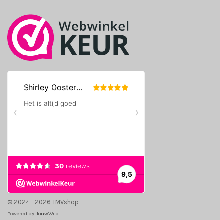
k
a
m
© 2024 - 2026 TMVshop
Powered by
JouwWeb