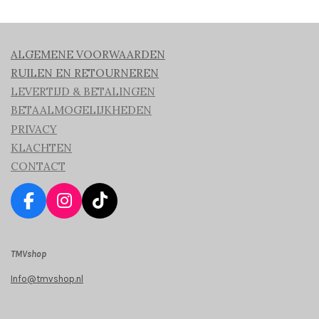
ALGEMENE VOORWAARDEN
RUILEN EN RETOURNEREN
LEVERTIJD & BETALINGEN
BETAALMOGELIJKHEDEN
PRIVACY
KLACHTEN
CONTACT
F
I
T
a
n
i
c
s
k
TMVshop
e
t
T
b
a
o
Info@tmvshop.nl
o
g
k
o
r