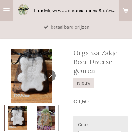
Ga
Landelijke woonaccessoires & interieurgeuren
direct
naar
betaalbare prijzen
de
hoofdinhoud
Organza Zakje
Beer Diverse
geuren
Nieuw
€ 1,50
Geur