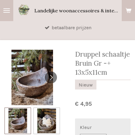
Ga
Landelijke woonaccessoires & interieurgeuren
direct
naar
betaalbare prijzen
de
hoofdinhoud
Druppel schaaltje
Bruin Gr -+
13x5x11cm
Nieuw
€ 4,95
Kleur