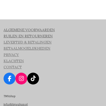
ALGEMENE VOORWAARDEN
RUILEN EN RETOURNEREN
LEVERTIJD & BETALINGEN
BETAALMOGELIJKHEDEN
PRIVACY
KLACHTEN
CONTACT
F
I
T
a
n
i
c
s
k
TMVshop
e
t
T
b
a
o
Info@tmvshop.nl