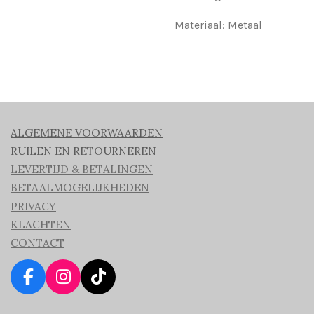
Materiaal: Metaal
ALGEMENE VOORWAARDEN
RUILEN EN RETOURNEREN
LEVERTIJD & BETALINGEN
BETAALMOGELIJKHEDEN
PRIVACY
KLACHTEN
CONTACT
F
I
T
a
n
i