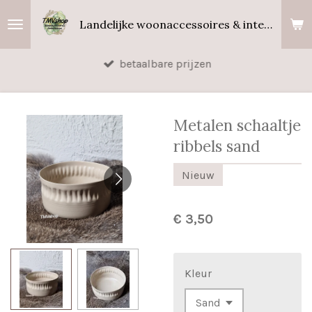
Ga
Landelijke woonaccessoires & interieurgeuren
direct
naar
betaalbare prijzen
de
hoofdinhoud
Metalen schaaltje
ribbels sand
Nieuw
€ 3,50
Kleur