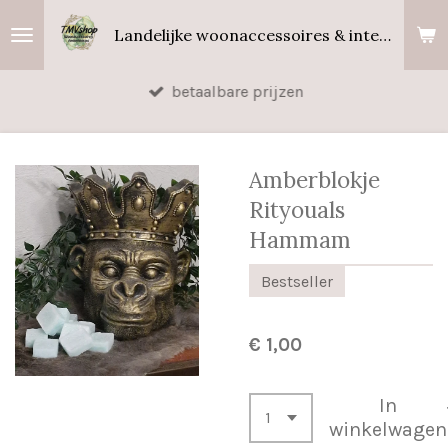
Ga
Landelijke woonaccessoires & interieurgeuren
direct
naar
betaalbare prijzen
de
hoofdinhoud
Amberblokje
Rityouals
Hammam
Bestseller
€ 1,00
In
winkelwagen